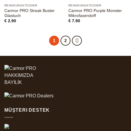
REINIGUNGSTÜCHER
REINIGUNGSTÜCHER
Carmor PRO Streak Buster
Carmor PRO Purple Monster
Glastuch
Mikrofaserstoff
€
2.90
€
7.90
1
2
HAKKIMIZDA
BAYİLİK
MÜŞTERI DESTEK